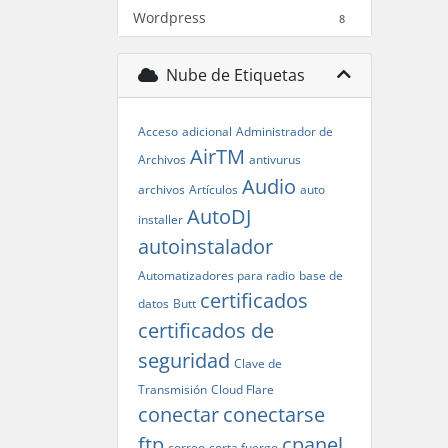
Wordpress
8
Nube de Etiquetas
Acceso
adicional
Administrador de
AirTM
Archivos
antivurus
Audio
archivos
Artículos
auto
AutoDJ
installer
autoinstalador
Automatizadores para radio
base de
certificados
datos
Butt
certificados de
seguridad
Clave de
Transmisión
Cloud Flare
conectar
conectarse
ftp
cpanel
correo
corta fuergo