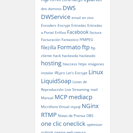
DWS
dns
dominio
DWService
email
en vivo
Encoders
Encrypt
Entradas
Entradas
Facebook
a Portal
EnVivo
factura
Facturaciòn
Fantastico
FFMPEG
Formato
ftp
filezilla
ftp
cliente
hack
hackeada
hackeado
hosting
htaccess
https
imágenes
Linux
instalar
IRLpro
Let's Encrypt
LiquidSoap
Listas de
Reproducciòn
Live Streaming
mail
MCP
mediacp
Manual
NGinx
Micrófono Virtual
mysql
RTMP
Notas de Prensa
OBS
one clic
oneclick
optimizar
outlook
pagina web segura