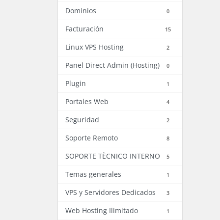
Dominios
0
Facturación
15
Linux VPS Hosting
2
Panel Direct Admin (Hosting)
0
Plugin
1
Portales Web
4
Seguridad
2
Soporte Remoto
8
SOPORTE TÈCNICO INTERNO
5
Temas generales
1
VPS y Servidores Dedicados
3
Web Hosting Ilimitado
1