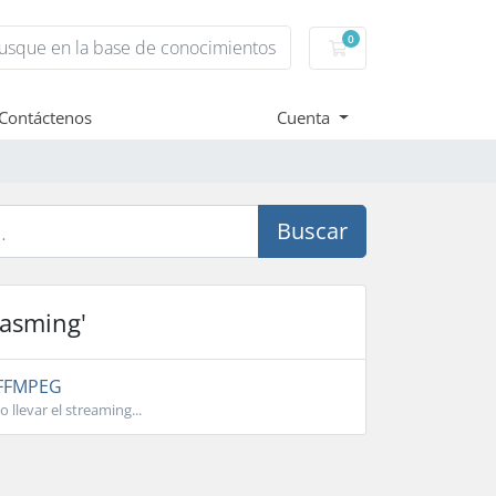
0
Carro de Pedidos
Contáctenos
Cuenta
Buscar
easming'
 FFMPEG
llevar el streaming...