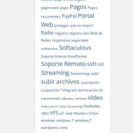
Pagos
paginaweb
pago
Pagos
Portal
PayPal
recurrentes
Web
proteger
que es mejor?
Radio
registro
registro dns
Relé de
Redes
responsive
seguridad
Softaculous
softacolus
Soporte Interno HostPannel
Soporte Remoto
ssh
ssl
Streaming
Streasming
subir
subir archivos
suscripción
suspensiòn
Telegram
terminaciòn
tls
vídeo
transmisión
ubuntu
version
VitaWallet
Video panel
Video Streaming
VPS
vMix
w7
web
Western Union
windows
windows 7
windows7
wordpress
zona