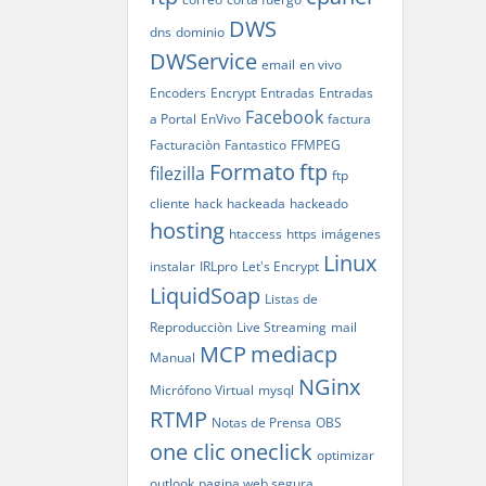
DWS
dns
dominio
DWService
email
en vivo
Encoders
Encrypt
Entradas
Entradas
Facebook
a Portal
EnVivo
factura
Facturaciòn
Fantastico
FFMPEG
Formato
ftp
filezilla
ftp
cliente
hack
hackeada
hackeado
hosting
htaccess
https
imágenes
Linux
instalar
IRLpro
Let's Encrypt
LiquidSoap
Listas de
Reproducciòn
Live Streaming
mail
MCP
mediacp
Manual
NGinx
Micrófono Virtual
mysql
RTMP
Notas de Prensa
OBS
one clic
oneclick
optimizar
outlook
pagina web segura