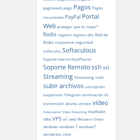
Pagos
paginaweb
pago
Pagos
Portal
PayPal
recurrentes
Web
proteger
que es mejor?
Radio
registro
registro dns
Relé de
Redes
responsive
seguridad
Softaculous
softacolus
Soporte Interno HostPannel
Soporte Remoto
ssh
ssl
Streaming
Streasming
subir
subir archivos
suscripción
suspensiòn
Telegram
terminaciòn
tls
vídeo
transmisión
ubuntu
version
VitaWallet
Video panel
Video Streaming
VPS
vMix
w7
web
Western Union
windows
windows 7
windows7
wordpress
zona