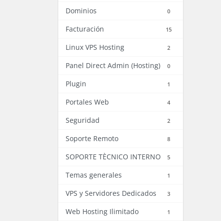
Dominios
0
Facturación
15
Linux VPS Hosting
2
Panel Direct Admin (Hosting)
0
Plugin
1
Portales Web
4
Seguridad
2
Soporte Remoto
8
SOPORTE TÈCNICO INTERNO
5
Temas generales
1
VPS y Servidores Dedicados
3
Web Hosting Ilimitado
1