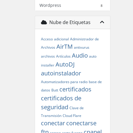
Wordpress
8
Nube de Etiquetas
Acceso
adicional
Administrador de
AirTM
Archivos
antivurus
Audio
archivos
Artículos
auto
AutoDJ
installer
autoinstalador
Automatizadores para radio
base de
certificados
datos
Butt
certificados de
seguridad
Clave de
Transmisión
Cloud Flare
conectar
conectarse
ftp
cpanel
correo
corta fuergo